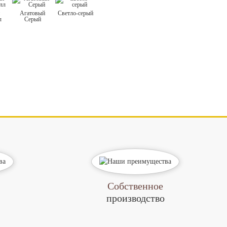
й
Агатовый
Светло-серый
л
Серый
Собственное
производство