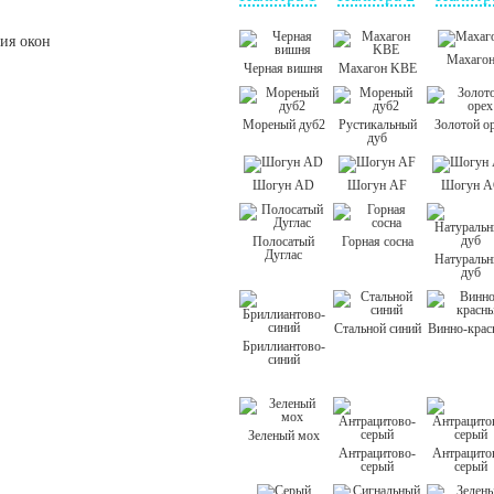
Махаго
Черная вишня
Махагон KBE
Мореный дуб2
Рустикальный
Золотой о
дуб
Шогун AD
Шогун AF
Шогун A
Полосатый
Горная сосна
Дуглас
Натураль
дуб
Стальной синий
Винно-кра
Бриллиантово-
синий
Зеленый мох
Антрацитово-
Антрацито
серый
серый