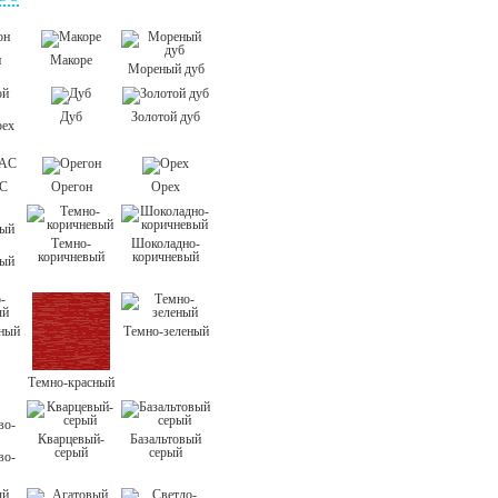
н
Макоре
Мореный дуб
Дуб
Золотой дуб
рех
C
Орегон
Орех
Темно-
Шоколадно-
коричневый
коричневый
ный
сный
Темно-зеленый
Темно-красный
Кварцевый-
Базальтовый
серый
серый
во-