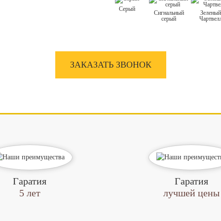
Серый
Сигнальный
Зелены
серый
Чартвел
ЗАКАЗАТЬ ЗВОНОК
Гаратия
Гаратия
5 лет
лучшей цены